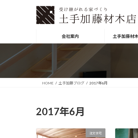
コ
ナ
ン
ビ
テ
ゲ
ン
ー
ツ
シ
会社案内
土手加藤材
へ
ョ
ス
ン
キ
に
ッ
移
プ
動
HOME
土手加藤ブログ
2017年6月
2017年6月
注文住宅