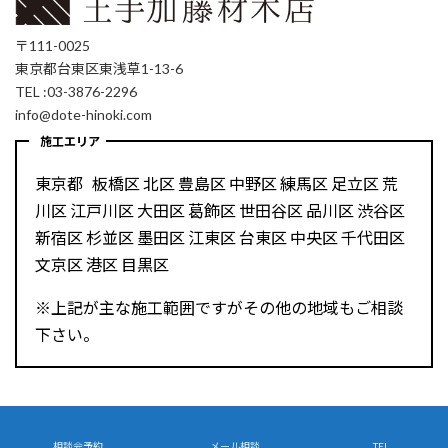
〒111-0025
東京都台東区東浅草1-13-6
TEL :03-3876-2296
info@dote-hinoki.com
施工エリア
東京都 板橋区 北区 豊島区 中野区 練馬区 足立区 荒
川区 江戸川区 大田区 葛飾区 世田谷区 品川区 渋谷区
新宿区 杉並区 墨田区 江東区 台東区 中央区 千代田区
文京区 港区 目黒区
※上記が主な施工範囲ですがその他の地域もご相談
下さい。
Copyright © 木造耐火の注文住宅なら東京台東区 土手加藤材木店 All Rights
Reserved.
相談会予約
メール相談
TEL