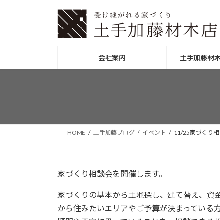
コ
ナ
ン
ビ
テ
ゲ
ン
ー
ツ
シ
会社案内
土手加藤材
へ
ョ
ス
ン
キ
に
ッ
移
プ
動
HOME
土手加藤ブログ
イベント
11/25家づくり
家づくり相談会を開催します。
家づくりの基本から土地探し、建て替え、資
から住みたいエリアやご予算が決まっている