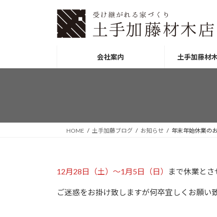
コ
ナ
ン
ビ
テ
ゲ
ン
ー
ツ
シ
会社案内
土手加藤材
へ
ョ
ス
ン
キ
に
ッ
移
プ
動
HOME
土手加藤ブログ
お知らせ
年末年始休業の
12月28日（土）～1月5日（日）
まで休業とさ
ご迷惑をお掛け致しますが何卒宜しくお願い